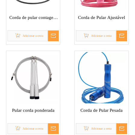
Corda de pular contagem
Corda de Pular Ajustável
eletrônica inteligente
multifuncional
Adicionar a cesta
Adicionar a cesta
Pular corda ponderada
Corda de Pular Pesada
Adicionar a cesta
Adicionar a cesta