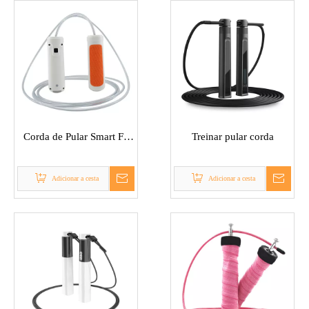
Método de fitness perfeito: nossa corda de pular é adequada para
todas as alturas.Pular corda eficaz pode ajudá-lo a exercitar seus
pulsos e pernas e unir outras partes do corpo, o que é um método
de exercício conveniente.
Eles podem ser usados ​​em ambientes internos e externos.Torna o
salto fácil e divertido.Você pode encontrar aquele apenas para
você.
Corda de Pular Smart Fit
Treinar pular corda
Bluetooth
Adicionar a cesta
Adicionar a cesta